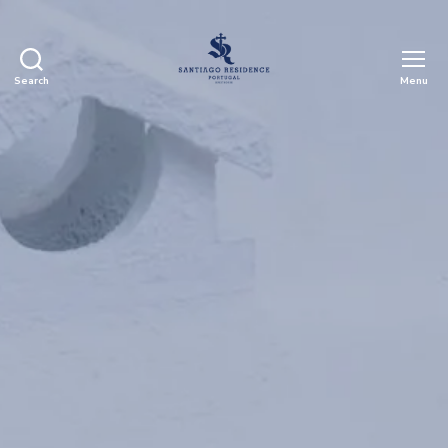
Search
Menu
Santiago
Residence
Guest
House
-
Casa
para
alugar