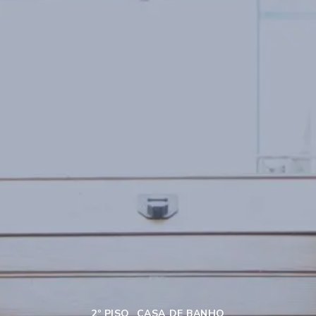
Categorias
2º PISO
CASA DE BANHO