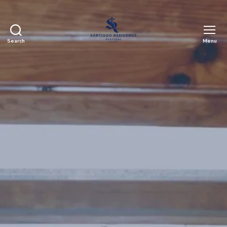
Search
Menu
Santiago
Residence
Guest
House
-
Casa
para
alugar