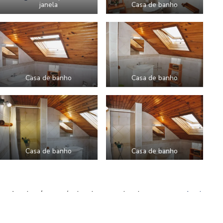
janela
Casa de banho
Casa de banho
Casa de banho
Casa de banho
Casa de banho
A suite é acessível pelas escadas de acesso no
1º piso
.
Reserve já a sua estadia na Santiago Residence Guest