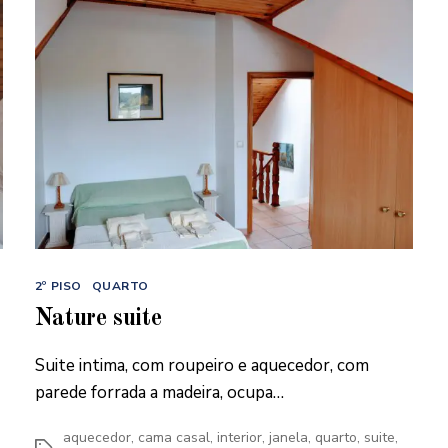
Categorias
2º PISO
QUARTO
Nature suite
Suite intima, com roupeiro e aquecedor, com
parede forrada a madeira, ocupa…
aquecedor
,
cama casal
,
interior
,
janela
,
quarto
,
suite
,