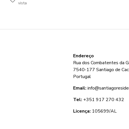
Etiquetas
vista
Endereço
Rua dos Combatentes da Gr
7540-177 Santiago de Ca
Portugal
Email:
info@santiagoreside
Tel:
+351 917 270 432
Licença:
105699/AL