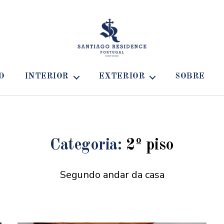
Santiago
Residence
O
INTERIOR
EXTERIOR
SOBRE
Guest
House
-
Casa
para
alugar
Categoria:
2º piso
Segundo andar da casa