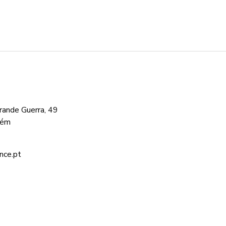
ande Guerra, 49
cém
nce.pt