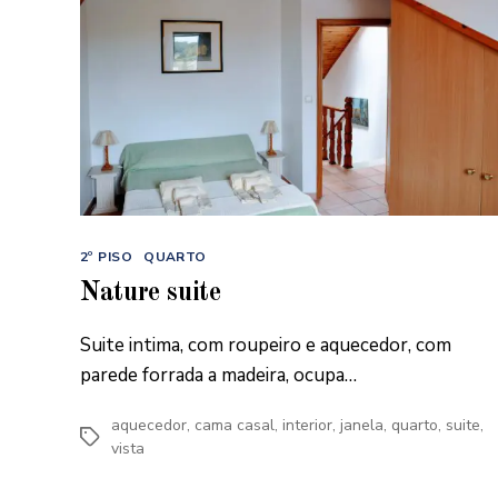
Categorias
2º PISO
QUARTO
Nature suite
Suite intima, com roupeiro e aquecedor, com
parede forrada a madeira, ocupa…
aquecedor
,
cama casal
,
interior
,
janela
,
quarto
,
suite
,
Etiquetas
vista