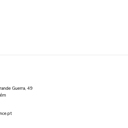
ande Guerra, 49
cém
nce.pt