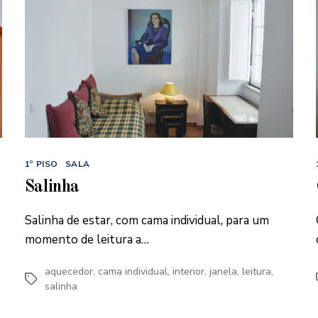
Categorias
1º PISO
SALA
Salinha
Salinha de estar, com cama individual, para um
momento de leitura a…
aquecedor
,
cama individual
,
interior
,
janela
,
leitura
,
Etiquetas
salinha