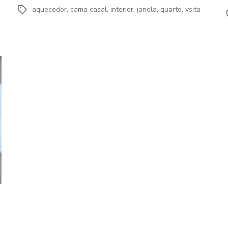
aquecedor
,
cama casal
,
interior
,
janela
,
quarto
,
vsita
Etiquetas