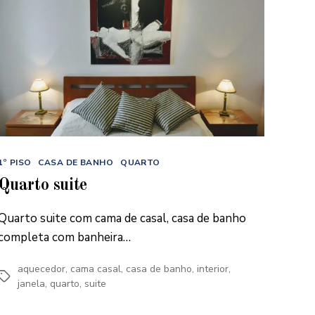
Categorias
1º PISO
CASA DE BANHO
QUARTO
Quarto suite
Quarto suite com cama de casal, casa de banho
completa com banheira…
aquecedor
,
cama casal
,
casa de banho
,
interior
,
Etiquetas
janela
,
quarto
,
suite