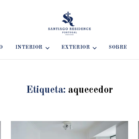
Santiago
Residence
O
INTERIOR
EXTERIOR
SOBRE
Guest
House
-
Casa
para
alugar
Etiqueta:
aquecedor