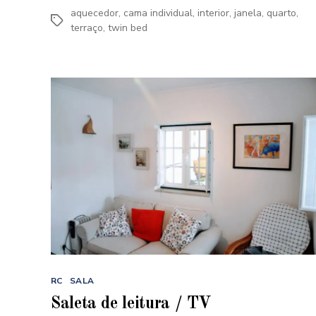
aquecedor
,
cama individual
,
interior
,
janela
,
quarto
,
Etiquetas
terraço
,
twin bed
Categorias
RC
SALA
Saleta de leitura / TV