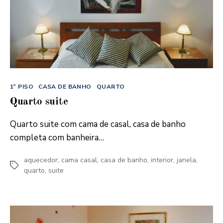
Categorias
1º PISO
CASA DE BANHO
QUARTO
Quarto suite
Quarto suite com cama de casal, casa de banho
completa com banheira…
aquecedor
,
cama casal
,
casa de banho
,
interior
,
janela
,
Etiquetas
quarto
,
suite