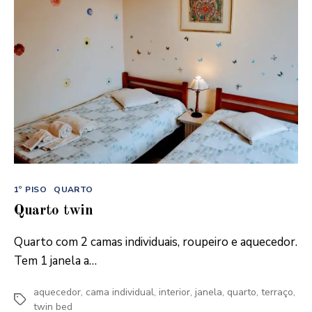
Categorias
1º PISO
QUARTO
Quarto twin
Quarto com 2 camas individuais, roupeiro e aquecedor.
Tem 1 janela a…
aquecedor
,
cama individual
,
interior
,
janela
,
quarto
,
terraço
,
Etiquetas
twin bed