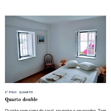
Categorias
1º PISO
QUARTO
Quarto double
Quarto com cama de casal, roupeiro e aquecedor. Tem