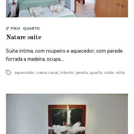
Categorias
2º PISO
QUARTO
Nature suite
Suite intima, com roupeiro e aquecedor, com parede
forrada a madeira, ocupa…
aquecedor
,
cama casal
,
interior
,
janela
,
quarto
,
suite
,
vista
Etiquetas