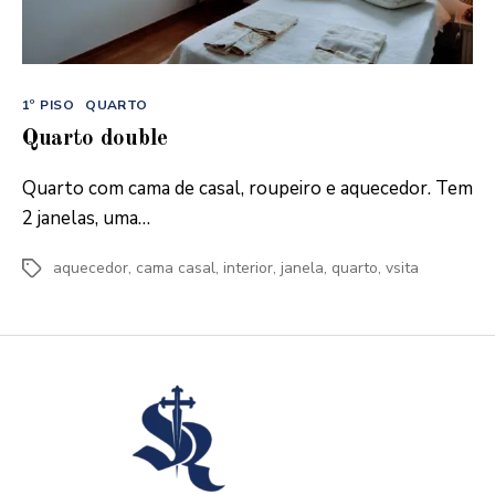
Categorias
1º PISO
QUARTO
Quarto double
Quarto com cama de casal, roupeiro e aquecedor. Tem
2 janelas, uma…
aquecedor
,
cama casal
,
interior
,
janela
,
quarto
,
vsita
Etiquetas