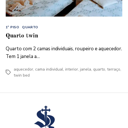
Categorias
1º PISO
QUARTO
Quarto twin
Quarto com 2 camas individuais, roupeiro e aquecedor.
Tem 1 janela a…
aquecedor
,
cama individual
,
interior
,
janela
,
quarto
,
terraço
,
Etiquetas
twin bed