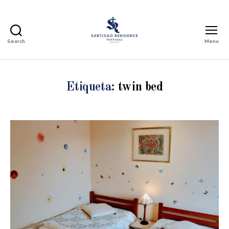
Search
Menu
Santiago
Residence
Guest
House
Etiqueta:
twin bed
-
Casa
para
alugar