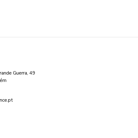
ande Guerra, 49
cém
nce.pt