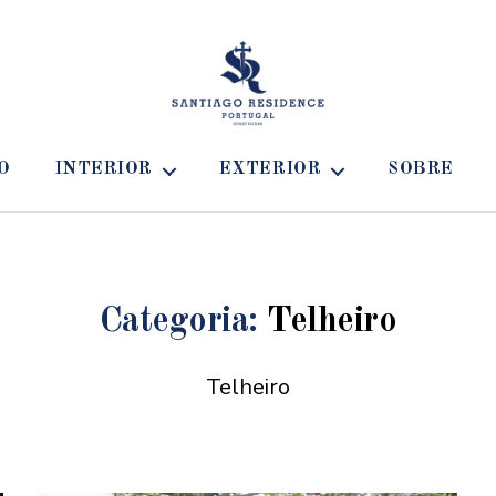
Santiago
Residence
O
INTERIOR
EXTERIOR
SOBRE
Guest
House
-
Casa
para
alugar
Categoria:
Telheiro
Telheiro