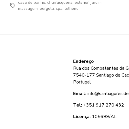
casa de banho
,
churrasqueira
,
exterior
,
jardim
,
Etiquetas
massagem
,
pergola
,
spa
,
telheiro
Endereço
Rua dos Combatentes da Gr
7540-177 Santiago de Ca
Portugal
Email:
info@santiagoreside
Tel:
+351 917 270 432
Licença:
105699/AL