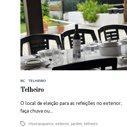
Categorias
RC
TELHEIRO
Telheiro
O local de eleição para as refeições no exterior,
faça chuva ou…
churrasqueira
,
exterior
,
jardim
,
telheiro
Etiquetas